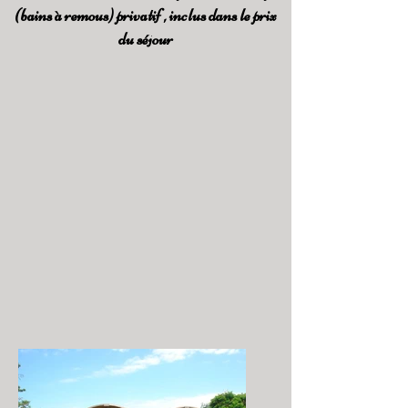
(bains à remous) privatif , inclus dans le prix
du séjour