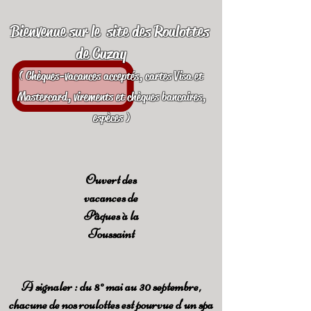
Bienvenue sur le site des Roulottes
de Cuzay
( Chèques-vacances acceptés, cartes Visa et
Mastercard, virements et chèques bancaires,
espèces )
Ouvert des
vacances de
Pâques à la
Toussaint
A signaler : du 8° mai au 30 septembre,
chacune de nos roulottes est pourvue d'un spa