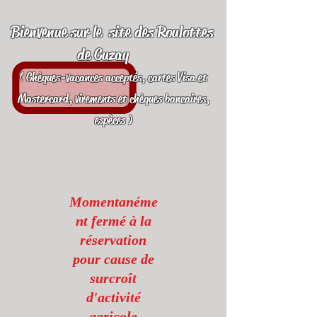
Bienvenue sur le site des Roulottes
de Cuzay
( Chèques-vacances acceptés, cartes Visa et
Mastercard, virements et chèques bancaires,
espèces )
Momentanéme
nt fermé à la
réservation
pour cause de
surcroît
d'activité
agricole